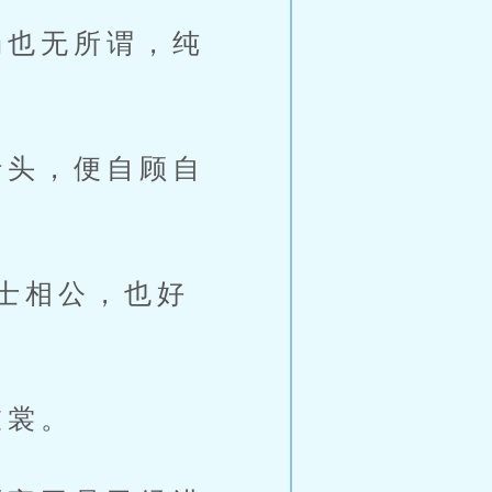
也无所谓，纯
头，便自顾自
士相公，也好
衣裳。