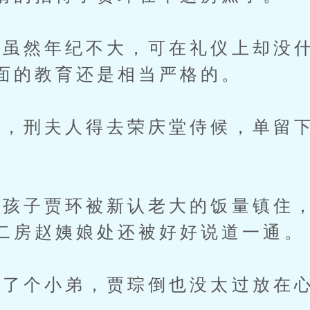
然年纪不大，可在礼仪上却没什
面的教育还是相当严格的。
刑夫人得去荣庆堂侍候，单留下
子贾环被新认老大的饭量镇住，
二房赵姨娘处还被好好说道一通。
了个小弟，贾琮倒也没太过放在