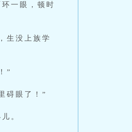
环一眼，顿时
，生没上族学
！”
里碍眼了！”
小儿。