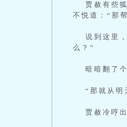
贾赦有些狐疑
不悦道：“那
说到这里，他
么？”
暗暗翻了个白
“那就从明天
贾赦冷哼出