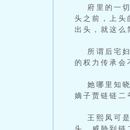
府里的一切资
头之前，上头
出头，就这么
所谓后宅妇人
的权力传承会
她哪里知晓，
嫡子贾链链二
王熙凤可是
头，威胁到链