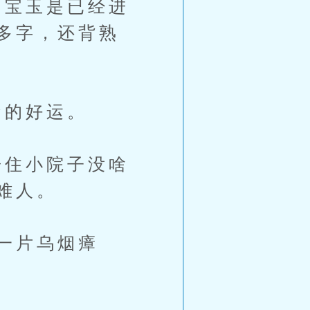
宝玉是已经进
多字，还背熟
的好运。
住小院子没啥
难人。
一片乌烟瘴