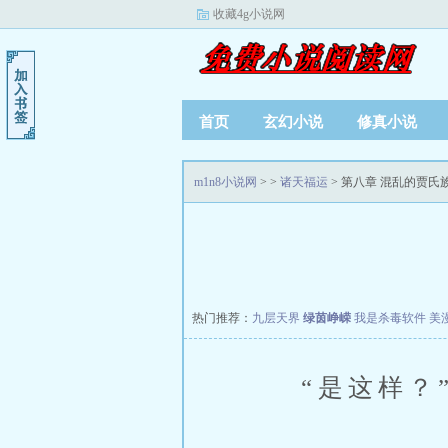
收藏4g小说网
首页
玄幻小说
修真小说
m1n8小说网
>
>
诸天福运
> 第八章 混乱的贾氏
热门推荐：
九层天界
绿茵峥嵘
我是杀毒软件
美
“是这样？