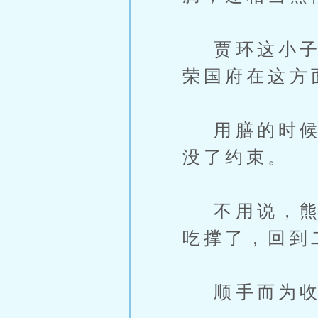
贾环这小子虽
荣国府在这方
用膳的时候，
没了约束。
不用说，熊孩
吃撑了，回到
顺手而为收