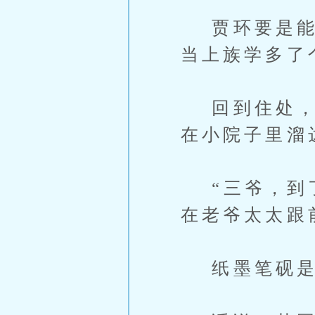
贾环要是能够
当上族学多了
回到住处，叮
在小院子里溜
“三爷，到了
在老爷太太跟
纸墨笔砚是