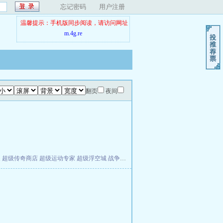
忘记密码
用户注册
温馨提示：手机版同步阅读，请访问网址
m.4g.re
翻页
夜间
夫
超级传奇商店
超级运动专家
超级浮空城
战争天堂
混元道纪
教练万岁
都市全能巨星