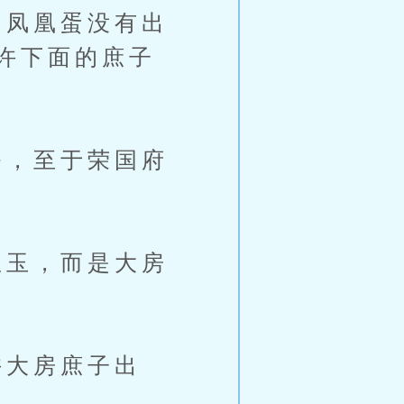
凤凰蛋没有出
许下面的庶子
，至于荣国府
玉，而是大房
大房庶子出