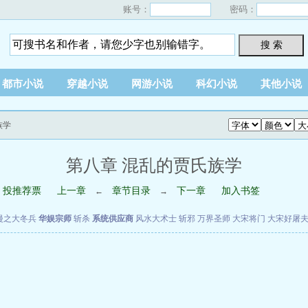
账号：
密码：
搜 索
都市小说
穿越小说
网游小说
科幻小说
其他小说
族学
第八章 混乱的贾氏族学
投推荐票
上一章
章节目录
下一章
加入书签
←
→
漫之大冬兵
华娱宗师
斩杀
系统供应商
风水大术士
斩邪
万界圣师
大宋将门
大宋好屠
”