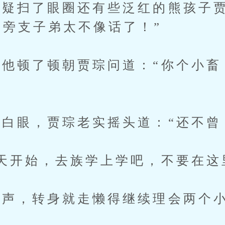
扫了眼圈还有些泛红的熊孩子贾
帮旁支子弟太不像话了！”
顿了顿朝贾琮问道：“你个小畜
眼，贾琮老实摇头道：“还不曾
开始，去族学上学吧，不要在这
声，转身就走懒得继续理会两个