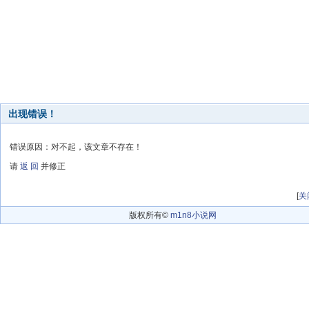
出现错误！
错误原因：对不起，该文章不存在！
请
返 回
并修正
[
关
版权所有©
m1n8小说网