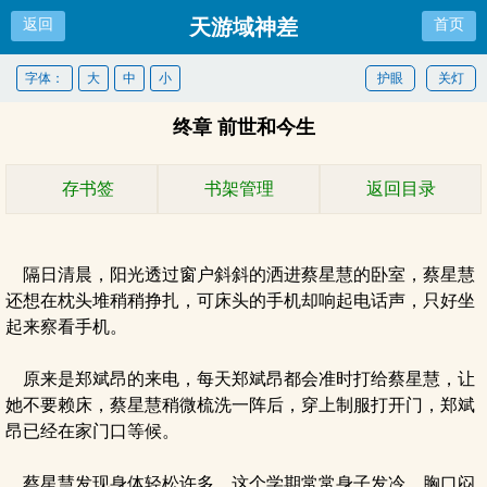
天游域神差
返回
首页
字体：
大
中
小
护眼
关灯
终章 前世和今生
存书签
书架管理
返回目录
隔日清晨，阳光透过窗户斜斜的洒进蔡星慧的卧室，蔡星慧
还想在枕头堆稍稍挣扎，可床头的手机却响起电话声，只好坐
起来察看手机。
原来是郑斌昂的来电，每天郑斌昂都会准时打给蔡星慧，让
她不要赖床，蔡星慧稍微梳洗一阵后，穿上制服打开门，郑斌
昂已经在家门口等候。
蔡星慧发现身体轻松许多，这个学期常常身子发冷、胸口闷