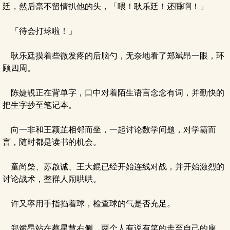
廷，然后毫不留情扒他的头，「喂！耿乐廷！还睡啊！」
「待会打球啦！」
耿乐廷摸着些微发疼的后脑勺，无奈地看了郑斌昂一眼，环
顾四周。
陈婕靚正在背单字，口中对着陌生语言念念有词，并勤快的
把生字抄至笔记本。
向一非和王颖芷相邻而坐，一起讨论数学问题，对学霸而
言，随时都是读书的机会。
童尚棨、苏啟诚、王大錕已经开始连线对战，并开始激烈的
讨论战术，整群人闹哄哄。
许又寧用手指掐着球，检查球的气是否充足。
郑斌昂站在蔡星慧右侧，两个人有说有笑的走至自己的座