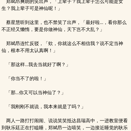
郑斌昂爽朗的笑出声，「上辈子？我上辈子怎么可能是女
生？我上辈子可是神仙呢！」
蔡星慧听到这里，也不禁笑了出声，「最好啦...，看你那么
不正经又懒惰，要是你做神仙，天下岂不大乱？」
郑斌昂连忙反驳，「欸，你就这么不相信我？说不定当神
仙，根本不用太认真啊！」
「那这样...我去当就好了啊？」
「你当不了的啦！」
「那...你又可以当神仙了？」
「我刚刚不就说，我本来就是了吗？」
两人一路打打闹闹、说说笑笑抵达昌瑞高中，一进教室便看
到耿乐廷正在打瞌睡，郑斌昂一边嘻笑，一边接近睡觉的耿乐