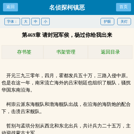
名侦探柯镇恶
返回
首页
字体：
大
中
小
护眼
关灯
第469章 请封冠军侯，杨过你给我出来
存书签
书架管理
返回目录
开元三九三零年，四月，霍都发兵五十万，三路入侵中原。
也是在这一年，南宋流亡海外的吕宋朝廷也组织了舰队，骚扰
华国东南沿海。
柯崇云派东海舰队和渤海舰队出战，在沿海的海防炮的配合
下，击溃吕宋舰队。
哲别与孟珙分别从西北和东北出兵，共计兵力二十五万，主
动迎战蒙古大军。