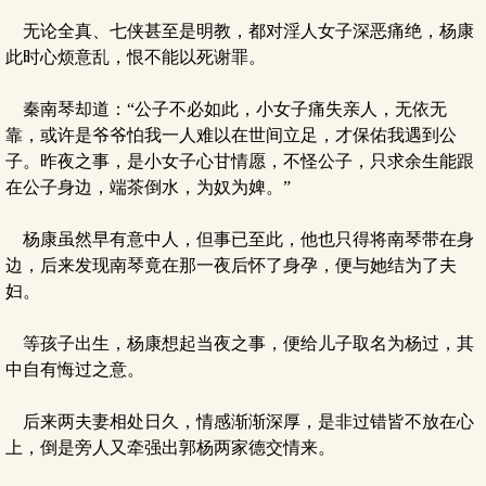
无论全真、七侠甚至是明教，都对淫人女子深恶痛绝，杨康
此时心烦意乱，恨不能以死谢罪。
秦南琴却道：“公子不必如此，小女子痛失亲人，无依无
靠，或许是爷爷怕我一人难以在世间立足，才保佑我遇到公
子。昨夜之事，是小女子心甘情愿，不怪公子，只求余生能跟
在公子身边，端茶倒水，为奴为婢。”
杨康虽然早有意中人，但事已至此，他也只得将南琴带在身
边，后来发现南琴竟在那一夜后怀了身孕，便与她结为了夫
妇。
等孩子出生，杨康想起当夜之事，便给儿子取名为杨过，其
中自有悔过之意。
后来两夫妻相处日久，情感渐渐深厚，是非过错皆不放在心
上，倒是旁人又牵强出郭杨两家德交情来。