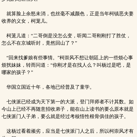
就算脸上余怒未消，也丝毫不减颜色，正是当年柯镇恶夫妻
收养的义女，柯茏儿。
柯茏儿道：“二哥倒是没怎么变，听闻二哥刚刚打了胜仗，
怎么不在京城听封，竟然回山了？”
“回来找爹娘有些事情。”柯崇风不想让朝廷上的一些烦心事
烦扰妹妹，转而问道：“你刚才是在找人么？叫杨过是吧，是
哪家的孩子？”
华国立国近十年，各地已经普及了童学。
七侠派已经成为天下第一的大派，登门拜师者不计其数。如
今山上已经不再随意招收弟子，能在山上读书的要么原本就是
七侠派门人子弟，要么就是经过考核悟性根骨俱佳的孩子。
这杨过看着顽劣，应当是七侠派门人之后，所以柯崇风才有