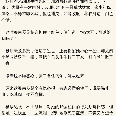
杨康本来想随手捏死它，却忽然想到郭靖和柯崇云，心
道：“大哥有一对白雕，云师弟也有一只威武猛禽，这小红鸟
虽然比不得神雕凶猛，但也通灵，若能收服，养在身边，倒也
不错。”
这时秦南琴见杨康抓住了红鸟，便问道：“杨大哥，可以给
我吗？”
杨康未及多想，便递了过去，正要提醒她小心一些，却见秦
南琴忽然双手一扭，竟把个鸟头生生拧了下来，鲜血登时撒了
一身。
接着也不顾恶心，就口含住鸟颈，吮吸起来。
原来这秦南琴是个有仇必报，有恩必偿的性子，说要喝其
血，吃其肉，便不含糊。
杨康见状，不由皱眉，对她的野蛮粗俗的行为颇觉反感，但
见她一边饮血，一边流泪，想到她刚死了至亲，不觉又有些怜