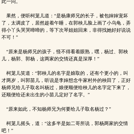
此一问。
果然，便听柯茏儿道：“是杨康师兄的长子，被包婶婶宠坏
了，太调皮了，居然趁着午睡，在郭秧儿脸上画了小乌龟，弄
得小丫头哭哭啼啼的，等下次琴姐姐回来，非得找她好好说说
不可！”
“原来是杨师兄的孩子，怪不得看着眼熟，嘿，杨过、郭秧
儿，杨郭、郭杨，这两家的交情还真是深厚！”
柯茏儿笑道：“郭秧儿的名字是娘取的，还有个更小的，叫
才两岁，叫郭苗儿，听说是李婶想念牛家村外的秧田了，正好
杨师兄给儿子取名叫杨过，娘便顺便给秧儿的名字定下来了，
还顺便给还未出生的小苗儿定好了名字。”
“原来如此，不知杨师兄为何要给儿子取名杨过？”
柯茏儿摇头，道：“这多半是如二哥所说，郭杨两家的交情
吧！”