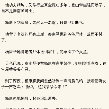
他功力精纯，又修行全真金雁功多年，登山攀崖轻而易举，
自不是秦南琴可比。
杨康下到崖底，果然见一老翁，只是已经断气。
他背了老汉的尸身上崖，秦南琴见到爷爷尸体，反而不哭
了。
杨康帮她将老者尸体送到家中，简单摆了个灵堂。
天色已晚，秦南琴便留杨康在家里暂住，她则穿着孝衣，在
堂屋替爷爷守灵。
到了深夜，杨康朦胧间忽然听到一声清脆鸟鸣，接着便听女
子一声怒喝：“贼鸟，还我爷爷命来！”
杨康忽地惊醒，起身追出屋去。