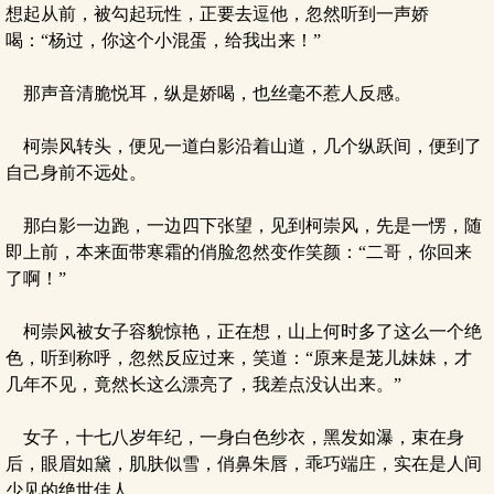
想起从前，被勾起玩性，正要去逗他，忽然听到一声娇
喝：“杨过，你这个小混蛋，给我出来！”
那声音清脆悦耳，纵是娇喝，也丝毫不惹人反感。
柯崇风转头，便见一道白影沿着山道，几个纵跃间，便到了
自己身前不远处。
那白影一边跑，一边四下张望，见到柯崇风，先是一愣，随
即上前，本来面带寒霜的俏脸忽然变作笑颜：“二哥，你回来
了啊！”
柯崇风被女子容貌惊艳，正在想，山上何时多了这么一个绝
色，听到称呼，忽然反应过来，笑道：“原来是茏儿妹妹，才
几年不见，竟然长这么漂亮了，我差点没认出来。”
女子，十七八岁年纪，一身白色纱衣，黑发如瀑，束在身
后，眼眉如黛，肌肤似雪，俏鼻朱唇，乖巧端庄，实在是人间
少见的绝世佳人。