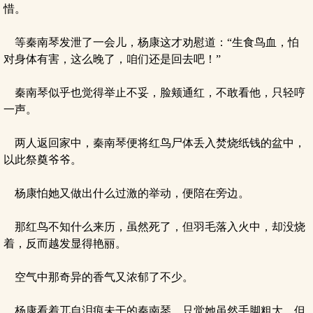
惜。
等秦南琴发泄了一会儿，杨康这才劝慰道：“生食鸟血，怕
对身体有害，这么晚了，咱们还是回去吧！”
秦南琴似乎也觉得举止不妥，脸颊通红，不敢看他，只轻哼
一声。
两人返回家中，秦南琴便将红鸟尸体丢入焚烧纸钱的盆中，
以此祭奠爷爷。
杨康怕她又做出什么过激的举动，便陪在旁边。
那红鸟不知什么来历，虽然死了，但羽毛落入火中，却没烧
着，反而越发显得艳丽。
空气中那奇异的香气又浓郁了不少。
杨康看着兀自泪痕未干的秦南琴，只觉她虽然手脚粗大，但