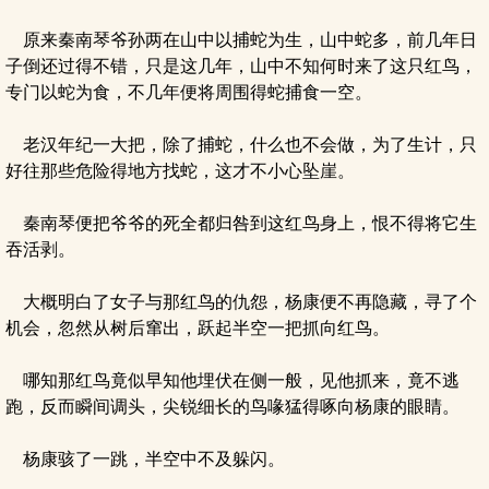
原来秦南琴爷孙两在山中以捕蛇为生，山中蛇多，前几年日
子倒还过得不错，只是这几年，山中不知何时来了这只红鸟，
专门以蛇为食，不几年便将周围得蛇捕食一空。
老汉年纪一大把，除了捕蛇，什么也不会做，为了生计，只
好往那些危险得地方找蛇，这才不小心坠崖。
秦南琴便把爷爷的死全都归咎到这红鸟身上，恨不得将它生
吞活剥。
大概明白了女子与那红鸟的仇怨，杨康便不再隐藏，寻了个
机会，忽然从树后窜出，跃起半空一把抓向红鸟。
哪知那红鸟竟似早知他埋伏在侧一般，见他抓来，竟不逃
跑，反而瞬间调头，尖锐细长的鸟喙猛得啄向杨康的眼睛。
杨康骇了一跳，半空中不及躲闪。