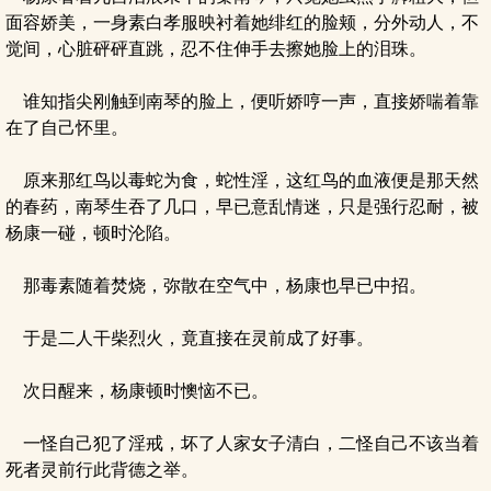
面容娇美，一身素白孝服映衬着她绯红的脸颊，分外动人，不
觉间，心脏砰砰直跳，忍不住伸手去擦她脸上的泪珠。
谁知指尖刚触到南琴的脸上，便听娇哼一声，直接娇喘着靠
在了自己怀里。
原来那红鸟以毒蛇为食，蛇性淫，这红鸟的血液便是那天然
的春药，南琴生吞了几口，早已意乱情迷，只是强行忍耐，被
杨康一碰，顿时沦陷。
那毒素随着焚烧，弥散在空气中，杨康也早已中招。
于是二人干柴烈火，竟直接在灵前成了好事。
次日醒来，杨康顿时懊恼不已。
一怪自己犯了淫戒，坏了人家女子清白，二怪自己不该当着
死者灵前行此背德之举。