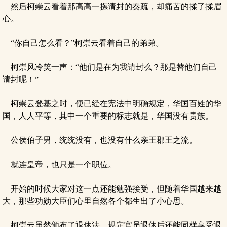
然后柯崇云看着那高高一摞请封的奏疏，却痛苦的揉了揉眉
心。
“你自己怎么看？”柯崇云看着自己的弟弟。
柯崇风冷笑一声：“他们是在为我请封么？那是替他们自己
请封呢！”
柯崇云登基之时，便已经在宪法中明确规定，华国百姓的华
国，人人平等，其中一个重要的标志就是，华国没有贵族。
公侯伯子男，统统没有，也没有什么亲王郡王之流。
就连皇帝，也只是一个职位。
开始的时候大家对这一点还能勉强接受，但随着华国越来越
大，那些功勋大臣们心里自然各个都生出了小心思。
柯崇云虽然颁布了退休法，规定官员退休后还能同样享受退