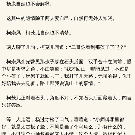
杨康自然也不会解释。
这其中的隐情除了两夫妻自己，自然再无外人知晓。
柯崇风、柯茏儿自然也不清楚。
两人聊了几句，柯茏儿问道：“二哥你看到那孩子了吗？”
柯崇风余光瞥见那孩子躲在石头后面，双手合十在胸前，眼
中尽是祈求之色，不由笑道：“我才回山，哪能见过，不过是
个小孩子，玩累了就回去了，我赶了几天路，无聊的很，你正
好陪我去去见爹，路上跟我说说山上的事情。”
柯茏儿正对着石头，角度不对，不知石头后面藏着人，闻言
只好答应。
等二人走远，杨过才松了口气，囔囔道：“小师傅哪里都
好，就是太古板了些，不就是画了个乌龟么，那有什么的，
嗯，不过这个小师叔看起来人不错，这个人情，我杨过记下