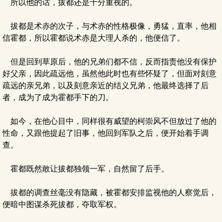
所以他的话，拔都还是十分重视的。
拔都是术赤的次子，与术赤的性格极像，勇猛，直率，他相
信霍都，所以霍都说术赤是大理人杀的，他便信了。
但是回到草原后，他的兄弟们都不信，反而指责他没有保护
好父亲，因此疏远他，虽然他此时也有些怀疑了，但面对刻意
疏远的亲兄弟，以及刻意亲近的结义兄弟，他最终选择了后
者，成为了成为霍都手下的刀。
如今，在他心目中，同样很有威望的柯崇风不但放过了他的
性命，又跟他提起了旧事，他回到军队之后，便开始着手调
查。
霍都既然敢让拔都独领一军，自然留了后手。
拔都的调查丝毫没有隐藏，被霍都安排监视他的人察觉后，
便暗中图谋杀死拔都，夺取军权。