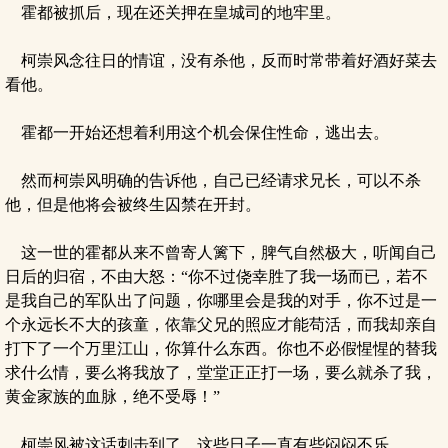
霍都被抓后，现在还关押在皇城司的地牢里。
柯崇风念往日的情谊，没有杀他，反而时常带着好酒好菜去
看他。
霍都一开始还想着利用这个机会保住性命，逃出去。
然而柯崇风明确的告诉他，自己已经请求兄长，可以不杀
他，但是他将会被终生囚禁在开封。
这一世的霍都从来不曾寄人篱下，脾气自然极大，听闻自己
日后的归宿，不由大怒：“你不过侥幸胜了我一场而已，若不
是我自己的军队出了问题，你哪里会是我的对手，你不过是一
个永远长不大的孩童，依靠父兄的照应才能苟活，而我却亲自
打下了一个万里江山，你算什么东西。你也不必假惺惺的替我
求什么情，要么将我放了，堂堂正正打一场，要么就杀了我，
黄金家族的血脉，绝不受辱！”
柯崇风被这话刺击到了，这些日子一直有些闷闷不乐。