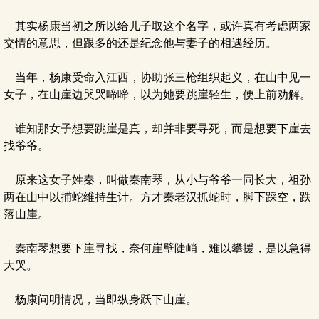
其实杨康当初之所以给儿子取这个名字，或许真有考虑两家
交情的意思，但跟多的还是纪念他与妻子的相遇经历。
当年，杨康受命入江西，协助张三枪组织起义，在山中见一
女子，在山崖边哭哭啼啼，以为她要跳崖轻生，便上前劝解。
谁知那女子想要跳崖是真，却并非要寻死，而是想要下崖去
找爷爷。
原来这女子姓秦，叫做秦南琴，从小与爷爷一同长大，祖孙
两在山中以捕蛇维持生计。方才秦老汉抓蛇时，脚下踩空，跌
落山崖。
秦南琴想要下崖寻找，奈何崖壁陡峭，难以攀援，是以急得
大哭。
杨康问明情况，当即纵身跃下山崖。