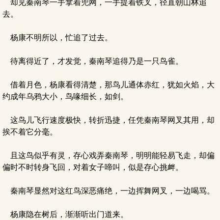
却见秦南琴一手拿着兜网，一手提着铁叉，径直朝山林追
去。
杨康不明所以，忙追了过去。
待离得近了，才发觉，秦南琴追得乃是一只鸟雀。
借着月色，杨康看得清楚，那鸟儿通体赤红，犹如火焰，大
约成年乌鸦大小，鸟喙细长，如剑。
这鸟儿飞行速度极快，转折迅捷，任凭秦南琴网叉其用，却
挨不着它分毫。
且这鸟似乎有灵，存心戏弄秦南琴，明明能轻易飞走，却偏
偏时不时转身飞回，对着女子啼叫，似是存心挑衅。
秦南琴显然对这红鸟深恶痛绝，一边挥舞网叉，一边喝骂。
杨康隐在树后，渐渐听出门道来。