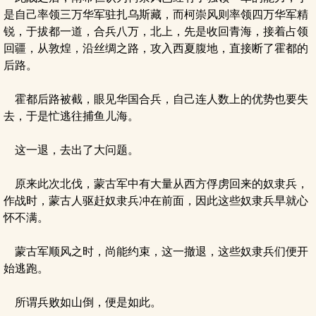
是自己率领三万华军驻扎乌斯藏，而柯崇风则率领四万华军精
锐，于拔都一道，合兵八万，北上，先是收回青海，接着占领
回疆，从敦煌，沿丝绸之路，攻入西夏腹地，直接断了霍都的
后路。
霍都后路被截，眼见华国合兵，自己连人数上的优势也要失
去，于是忙逃往捕鱼儿海。
这一退，去出了大问题。
原来此次北伐，蒙古军中有大量从西方俘虏回来的奴隶兵，
作战时，蒙古人驱赶奴隶兵冲在前面，因此这些奴隶兵早就心
怀不满。
蒙古军顺风之时，尚能约束，这一撤退，这些奴隶兵们便开
始逃跑。
所谓兵败如山倒，便是如此。