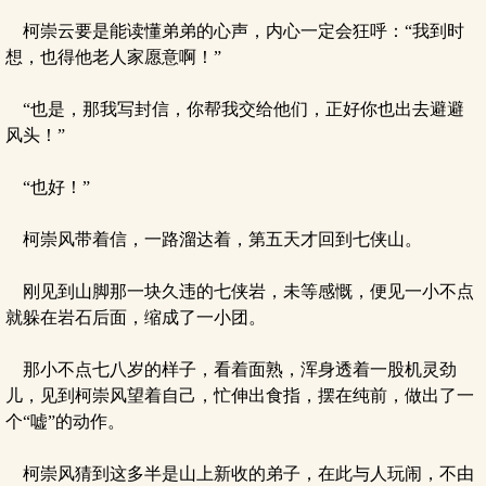
柯崇云要是能读懂弟弟的心声，内心一定会狂呼：“我到时
想，也得他老人家愿意啊！”
“也是，那我写封信，你帮我交给他们，正好你也出去避避
风头！”
“也好！”
柯崇风带着信，一路溜达着，第五天才回到七侠山。
刚见到山脚那一块久违的七侠岩，未等感慨，便见一小不点
就躲在岩石后面，缩成了一小团。
那小不点七八岁的样子，看着面熟，浑身透着一股机灵劲
儿，见到柯崇风望着自己，忙伸出食指，摆在纯前，做出了一
个“嘘”的动作。
柯崇风猜到这多半是山上新收的弟子，在此与人玩闹，不由