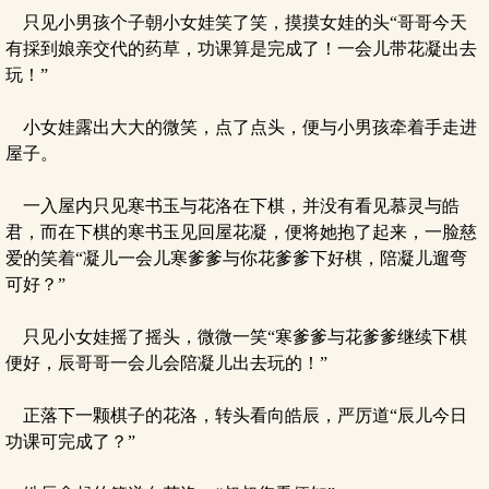
只见小男孩个子朝小女娃笑了笑，摸摸女娃的头“哥哥今天
有採到娘亲交代的药草，功课算是完成了！一会儿带花凝出去
玩！”
小女娃露出大大的微笑，点了点头，便与小男孩牵着手走进
屋子。
一入屋内只见寒书玉与花洛在下棋，并没有看见慕灵与皓
君，而在下棋的寒书玉见回屋花凝，便将她抱了起来，一脸慈
爱的笑着“凝儿一会儿寒爹爹与你花爹爹下好棋，陪凝儿遛弯
可好？”
只见小女娃摇了摇头，微微一笑“寒爹爹与花爹爹继续下棋
便好，辰哥哥一会儿会陪凝儿出去玩的！”
正落下一颗棋子的花洛，转头看向皓辰，严厉道“辰儿今日
功课可完成了？”