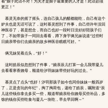
着“娘子此话不对！为夫才是娘子最重要的人才是！此话必须
更正！”
慕灵无奈的摇了摇头，连自己孩儿的醋都能吃，自己有这个
妒夫也是无话可说了，这时慕灵想到了件事，自己些许年没回
神医谷了，甚是想念，而自己也好一段时日没好好陪孩子们
了，不如带孩子一同回去看看，蹲下身宇俩兄妹说道“过些时
日娘亲带你们去娘亲的故乡神医谷瞧瞧可好。”
俩兄妹笑着点头，“好！”
这时皓辰似忽想到了件事，“娘亲辰儿打算一会儿我带凝儿
去看看寒香姨母，顺道给汐羽妹妹带些好玩的过去。”
慕灵点了点头“也好！汐羽那孩子如今也同你妹妹一般四岁
了，正是贪玩的年纪”，掏了掏荷包，递给了皓辰，嘱附道“辰
儿这些钱你拿去多买一些，顺道帮娘亲给你姨母买些补品，多
馀的钱你买些吃食与凝儿一块吃，早去早回啊～”