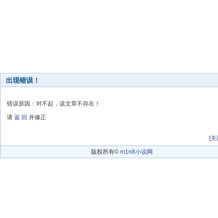
出现错误！
错误原因：对不起，该文章不存在！
请
返 回
并修正
[
关
版权所有©
m1n8小说网