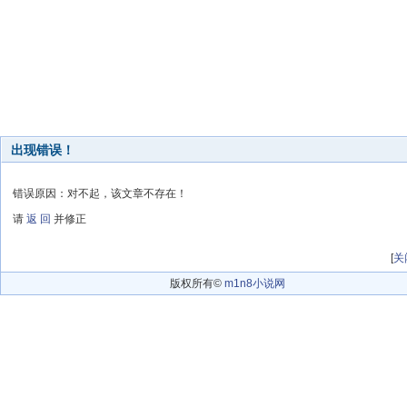
出现错误！
错误原因：对不起，该文章不存在！
请
返 回
并修正
[
关
版权所有©
m1n8小说网