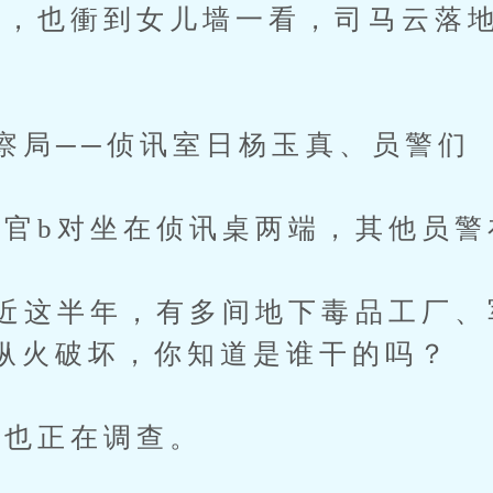
也衝到女儿墙一看，司马云落地
察局──侦讯室日杨玉真、员警们
b对坐在侦讯桌两端，其他员警
这半年，有多间地下毒品工厂、
纵火破坏，你知道是谁干的吗？
也正在调查。