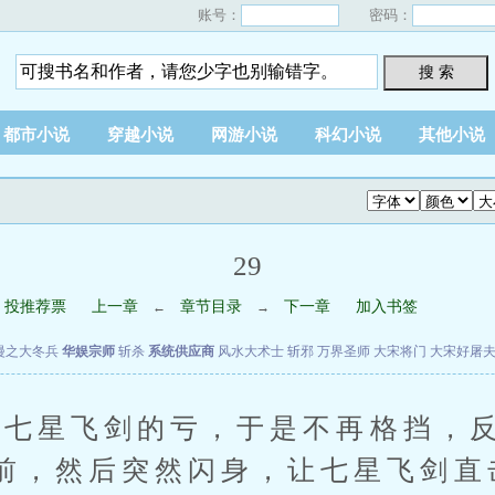
账号：
密码：
搜 索
都市小说
穿越小说
网游小说
科幻小说
其他小说
29
投推荐票
上一章
章节目录
下一章
加入书签
←
→
漫之大冬兵
华娱宗师
斩杀
系统供应商
风水大术士
斩邪
万界圣师
大宋将门
大宋好屠
星飞剑的亏，于是不再格挡，反
前，然后突然闪身，让七星飞剑直