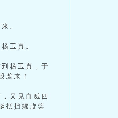
袭来。
杨玉真。
到杨玉真，于
般袭来！
，又见血溅四
挺抵挡螺旋桨