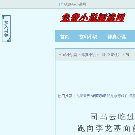
收藏4g小说网
首页
玄幻小说
修真小说
m1n8小说网
>
修真小说
>
《时空豪侠》
> 29
热门推荐：
九层天界
绿茵峥嵘
我是杀毒软件
美
司马云吃过七
跑向李龙基面