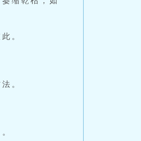
萎缩乾枯，如
彼此。
方法。
己。