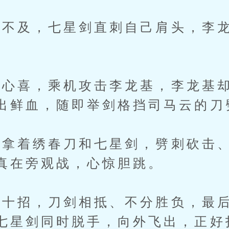
及，七星剑直刺自己肩头，李龙
喜，乘机攻击李龙基，李龙基却
出鲜血，随即举剑格挡司马云的刀
着绣春刀和七星剑，劈刺砍击、
真在旁观战，心惊胆跳。
十招，刀剑相抵、不分胜负，最后
七星剑同时脱手，向外飞出，正好