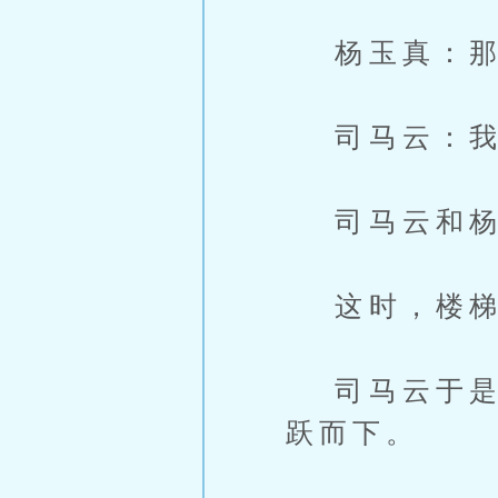
杨玉真：那
司马云：我
司马云和杨
这时，楼梯
司马云于是松
跃而下。