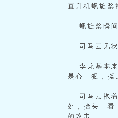
直升机螺旋桨
螺旋桨瞬间
司马云见状
李龙基本来要
是心一狠，挺
司马云抱着杨
处，抬头一看
的攻击。