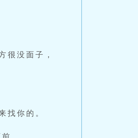
方很没面子，
？
来找你的。
面前。