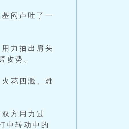
基闷声吐了一
用力抽出肩头
劈攻势。
火花四溅、难
双方用力过
打中转动中的