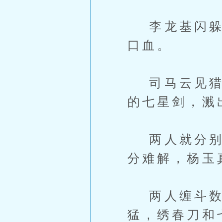
李龙基闪躲不
口血。
司马云见猎心
的七星剑，溅
两人就分别拿
分难解，杨玉
两人缠斗数
猛，绣春刀和