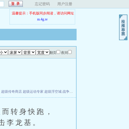
忘记密码
用户注册
温馨提示：手机版同步阅读，请访问网址
m.4g.re
翻页
夜间
夫
超级传奇商店
超级运动专家
超级浮空城
战争天堂
混元道纪
教练万岁
都市全能巨星
而转身快跑，
击李龙基。