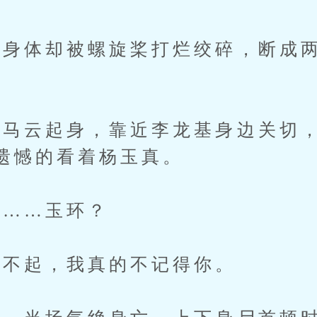
体却被螺旋桨打烂绞碎，断成两
云起身，靠近李龙基身边关切，
遗憾的看着杨玉真。
……玉环？
不起，我真的不记得你。