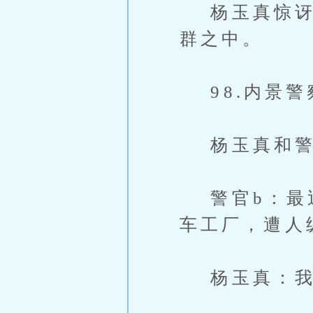
杨玉真惊讶，
群之中。
98.内景警
杨玉真和警官
警官b：最近
车工厂，遭人
杨玉真：我