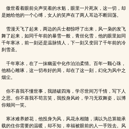
傲世看着眼前尖声笑着的水魁，眼里一片死灰，这一切，却
是她给他的一个心缚，女人的笑声在了两人耳边不断回荡。
雪漫天飞了起来，两边的兵士都惊呼了出来，风一枭的发飞
舞了起来，如同千年前的暴雪一般，青丝化雪，他的眼里如同
千年寒冰，前一刻还是温脉情人，下一刻又变回了千年前的冷
刹雪圣。
千年寒冰，在了一抹幽蓝中化作泊泊柔情。百年一颗心珠，
他精心雕琢，这一切布好的局，却在了这一刻，幻化为风中之
烟尘。
你不喜我不懂世事，我踏破四海，学尽世间万千情，写下人
之思。你不喜我不苟言笑，我投身风岭，学习无双舞姿，以博
你颊间一笑。
寒冰难养娇花，他投身为风，风花永相随，满以为总算能承
载的住你需要的温暖，却不知，幸福被眼前的人一手毁去。风