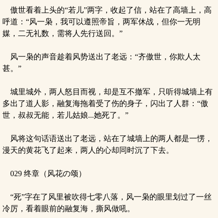
傲世看着上头的“若儿”两字，收起了信，站在了高墙上，高
呼道：“风一枭，我可以遵照帝旨，两军休战，但你一无明
媒，二无礼数，需将人先行送回。”
风一枭的声音趁着风势送出了老远：“齐傲世，你欺人太
甚。”
城里城外，两人怒目而视，却是互不撤军，只听得城墙上有
多出了道人影，融复海拖着受了伤的身子，闪出了人群：“傲
世，叔叔无能，若儿姑娘...她死了。”
风将这句话语送出了老远，站在了城墙上的两人都是一愣，
漫天的黄花飞了起来，两人的心却同时沉了下去。
029 终章（风花の颂）
“死”字在了风里被吹得七零八落，风一枭的眼里划过了一丝
冷厉，看着眼前的融复海，撕风做吼。