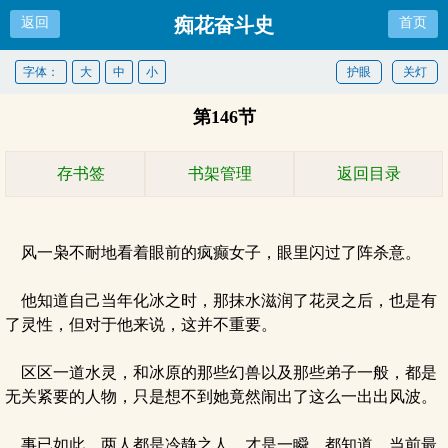
痴花奋斗史
返回
首页
字体：
大
中
小
护眼
关灯
第146节
存书签
书架管理
返回目录
风一枭不耐地看着眼前的疯癫女子，眼里闪过了阵杀意。
他知道自己当年化冰之时，那抹水滋润了花灵之后，也是有
了灵性，但对于他来说，这并不重要。
区区一道水灵，和冰原的那些幻兽以及那些弟子一般，都是
无关紧要的人物，只是想不到她竟然闹出了这么一出出风波。
事已如此，两人都是冷静之人，才是一瞬，都知道，当前最