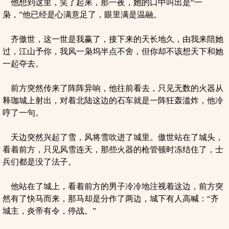
他想到这里，笑了起来，那一夜，她的口中叫出是“一
枭，”他已经是心满意足了，眼里满是温融。
齐傲世，这一世是我赢了，接下来的天长地久，由我来陪她
过，江山予你，我风一枭坞半点不舍，但你却不该想天下和她
一起夺去。
前方突然传来了阵阵异响，他往前看去，只见无数的火器从
释珈城上射出，对着北陆这边的石车就是一阵狂轰滥炸，他冷
哼了一句。
天边突然兴起了雪，风将雪吹进了城里。傲世站在了城头，
看着前方，只见风雪连天，那些火器的枪管顿时冻结住了，士
兵们都是没了法子。
他站在了城上，看着前方的男子冷冷地注视着这边，前方突
然有了快马而来，那马却是分作了两边，城下有人高喊：“齐
城主，炎帝有令，停战。”