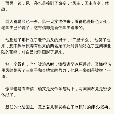
而另一边，风一枭也是接到了命令，“风主，国主有令，休
战。”
两人都是脸色一变。风一枭接过信来，看得也是脸色大变，
老国主已经薨了，这封信却是新任国主送来的。
他想起了那日在了老帝后头的男子，“二皇子么，”他笑了起
来，想不到冰原养育出来的两名弟子此时竟能站在了玉阕和北
陆的顶峰，对自己指手画脚了起来。
好一个景冉，当年被追杀时，懂得逃至冰原避难。又懂得借
用风岭剿灭了三皇子和金镶堂的势力，他风一枭倒是被摆了一
道。
傲世也是看着信，确实是炎帝亲笔写下，两国国君竟是密谈
休战了。
新任的北陆国主，竟是若儿和炎妄在了冰原时的师长-景冉。