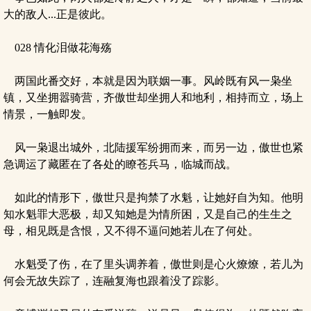
大的敌人...正是彼此。
028 情化泪做花海殇
两国此番交好，本就是因为联姻一事。风岭既有风一枭坐
镇，又坐拥嚣骑营，齐傲世却坐拥人和地利，相持而立，场上
情景，一触即发。
风一枭退出城外，北陆援军纷拥而来，而另一边，傲世也紧
急调运了藏匿在了各处的瞭苍兵马，临城而战。
如此的情形下，傲世只是拘禁了水魁，让她好自为知。他明
知水魁罪大恶极，却又知她是为情所困，又是自己的生生之
母，相见既是含恨，又不得不逼问她若儿在了何处。
水魁受了伤，在了里头调养着，傲世则是心火燎燎，若儿为
何会无故失踪了，连融复海也跟着没了踪影。