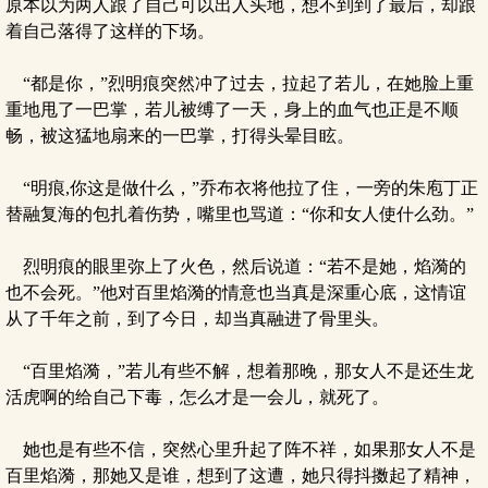
原本以为两人跟了自己可以出人头地，想不到到了最后，却跟
着自己落得了这样的下场。
“都是你，”烈明痕突然冲了过去，拉起了若儿，在她脸上重
重地甩了一巴掌，若儿被缚了一天，身上的血气也正是不顺
畅，被这猛地扇来的一巴掌，打得头晕目眩。
“明痕,你这是做什么，”乔布衣将他拉了住，一旁的朱庖丁正
替融复海的包扎着伤势，嘴里也骂道：“你和女人使什么劲。”
烈明痕的眼里弥上了火色，然后说道：“若不是她，焰漪的
也不会死。”他对百里焰漪的情意也当真是深重心底，这情谊
从了千年之前，到了今日，却当真融进了骨里头。
“百里焰漪，”若儿有些不解，想着那晚，那女人不是还生龙
活虎啊的给自己下毒，怎么才是一会儿，就死了。
她也是有些不信，突然心里升起了阵不祥，如果那女人不是
百里焰漪，那她又是谁，想到了这遭，她只得抖擞起了精神，