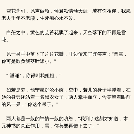
雪花为引，风声做颂，颂君颂情颂天涯，若有你相伴，我愿
老去千年不老颜，生死痴心永不改。
白茫之中，黄色的芸苔花飘了起来，天空落下的不再是雪
花。
风一枭手中落下了片片花瓣，耳边传来了阵笑声：“暴雪，
你可是欺负我茎叶矮小。”
“‘潇潇’，你得叫我姐姐，”
如若是梦，他宁愿沉沦不醒，空中，若儿的身子半浮着，在
她的身旁还站着一名黑衣女子，两人牵手而立，含笑望着眼前
的风一枭，“你这个呆子。”
两人都是一般的神情一般的嗔怒，“我到了这刻才知道，木
元神书的真正作用，雪，你莫要再错下去了。”