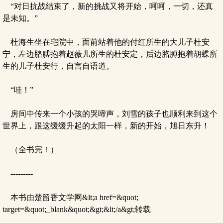
“对日抗战结束了，新的挑战又将开始，呵呵，一切，还真
是未知。”
杜海生坐在宅院中，面前站着他的付红所生的大儿子杜安
宁，左边胳膊抱着赵薇儿所生的杜安定，后边胳膊抱着胡蝶所
生的儿子杜安行，自言自语道。
“哇！”
房间中传来一个小孩的哭啼声，刘雪的孩子也顺利来到这个
世界上，跟这缓缓升起的太阳一样，新的开始，旭日东升！
（全书完！）
---------
本书由楚留香文学网&lt;a href=&quot;
target=&quot;_blank&quot;&gt;&lt;/a&gt;转载