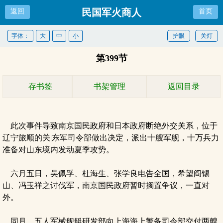
民国军火商人
返回
首页
字体：
大
中
小
护眼
关灯
第399节
存书签
书架管理
返回目录
此次事件导致南京国民政府和日本政府断绝外交关系，位于
辽宁旅顺的关|东军司令部做出决定，派出十艘军舰，十万兵力
准备对山东境内发动夏季攻势。
六月五日，吴佩孚、杜海生、张学良电告全国，希望阎锡
山、冯玉祥之讨伐军，南京国民政府暂时搁置争议，一直对
外。
同月，五人军械舰艇研发部向上海海上警备司令部交付两艘