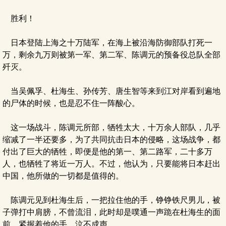
胜利！
日本登陆上海之十万陆军，在海上被沿海防御部队打死一
万，剩余九万则被第一军、第二军、陈调元的预备役总队全部
歼灭。
当吴佩孚、杜海生、孙传芳、唐生智等来到江对岸看到遍地
的尸体的时候，也是忍不住一阵酸心。
这一场战斗，陈调元所部，牺牲太大，十万余人部队，几乎
缩减了一半还要多，为了共同抗击日本的侵略，这场战争，都
付出了巨大的牺牲，即便是他的第一、第二路军，二十多万
人，也牺牲了将近一万人。不过，他认为，只要能将日本赶出
中国，他所做的一切都是值得的。
陈调元见到杜海生后，一把拉住他的手，铮铮铁尺男儿，被
子弹打中肩膀，不曾流泪，此时却是噗通一声跪在杜海生的面
前，紧握着他的手，泣不成声。