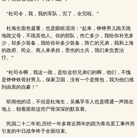
“杜司令，我，我的军队，完了，全完啦。”
杜海生面色凝重，也是眼眶湿润：“起来，铮铮男儿跪天跪
地跪父母，不跪其他人。你的部队，伤亡多少，我给你补充多
少，却多少装备，我给你补多少装备，阵亡的兄弟，我和上海
的政府、民众、商人来承担，受伤的士兵，我们来负责治
疗。”
“杜司令啊，我这一跪，是给这些兄弟们的啊，他们，不愧
是铮铮铁骨好男儿，保家卫国，没有一个是熊包，我为他们感
到由衷的自豪！”
听闻他的话，不但是杜海生，吴佩孚等人也是噗通一声跪在
地上，朝着面前这些尸骨深深的默哀着。
民国二十二年初,历经一年多将近两年的因为青岛罢工事件而
引发的中日战争终于全面结束。