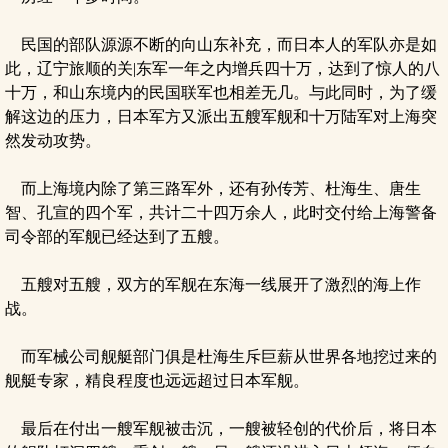
民国的部队源源不断的向山东补充，而日本人的军队亦是如
此，辽宁旅顺的关|东军一年之内增兵四十万，达到了惊人的八
十万，和山东境内的民国联军也相差无几。与此同时，为了缓
解这边的压力，日本军方又派出五艘军舰和十万陆军对上海突
然发动攻势。
而上海境内除了第三路军外，还有孙传芳、杜海生、唐生
智、孔宣的四个军，共计二十四万余人，此时交付给上海警备
司令部的军舰已经达到了五艘。
五艘对五艘，双方的军舰在东海一线展开了激烈的海上作
战。
而军械公司舰艇部门俱是杜海生斥巨薪从世界各地挖过来的
舰艇专家，精良程度也远远超过日本军舰。
最后在付出一艘军舰被击沉，一艘被轻创的代价后，将日本