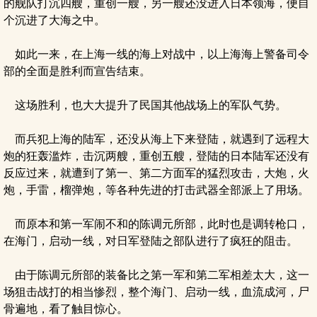
的舰队打沉四艘，重创一艘，另一艘还没进入日本领海，便自
个沉进了大海之中。
如此一来，在上海一线的海上对战中，以上海海上警备司令
部的全面是胜利而宣告结束。
这场胜利，也大大提升了民国其他战场上的军队气势。
而兵犯上海的陆军，还没从海上下来登陆，就遇到了远程大
炮的狂轰滥炸，击沉两艘，重创五艘，登陆的日本陆军还没有
反应过来，就遭到了第一、第二方面军的猛烈攻击，大炮，火
炮，手雷，榴弹炮，等各种先进的打击武器全部派上了用场。
而原本和第一军闹不和的陈调元所部，此时也是调转枪口，
在海门，启动一线，对日军登陆之部队进行了疯狂的阻击。
由于陈调元所部的装备比之第一军和第二军相差太大，这一
场狙击战打的相当惨烈，整个海门、启动一线，血流成河，尸
骨遍地，看了触目惊心。