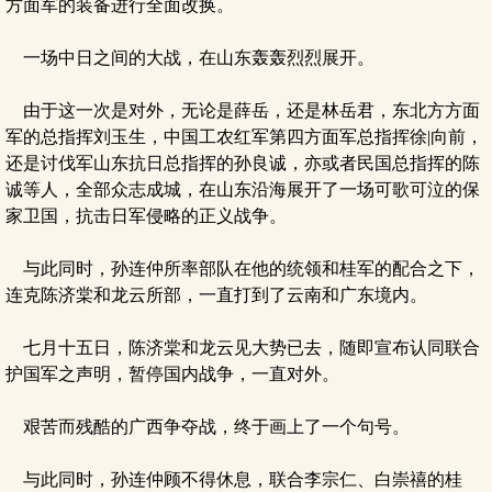
方面军的装备进行全面改换。
一场中日之间的大战，在山东轰轰烈烈展开。
由于这一次是对外，无论是薛岳，还是林岳君，东北方方面
军的总指挥刘玉生，中国工农红军第四方面军总指挥徐|向前，
还是讨伐军山东抗日总指挥的孙良诚，亦或者民国总指挥的陈
诚等人，全部众志成城，在山东沿海展开了一场可歌可泣的保
家卫国，抗击日军侵略的正义战争。
与此同时，孙连仲所率部队在他的统领和桂军的配合之下，
连克陈济棠和龙云所部，一直打到了云南和广东境内。
七月十五日，陈济棠和龙云见大势已去，随即宣布认同联合
护国军之声明，暂停国内战争，一直对外。
艰苦而残酷的广西争夺战，终于画上了一个句号。
与此同时，孙连仲顾不得休息，联合李宗仁、白崇禧的桂