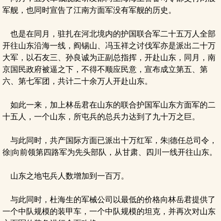
军舰，也同时宣告了江南方面军没有军舰的历史。
也是在同月，驻扎在河北境内的护国联合军二十五万人全部
开往山东沿海一线，阎锡山、冯玉祥之讨伐军亦是派出二十万
大军，以石友三、孙良诚为正副总指挥，开赴山东，同月，南
京国民政府被逼之下，不得不顺应民意，宣布成立第五、第
六、第七军团，共计二十余万人开赴山东。
如此一来，加上林岳君在山东的联合护国军山东方面军的二
十五人，一个山东，所屯兵的总兵力达到了九十万之巨。
与此同时，共产国际方面已派出十万红军，朱|德任总司令，
徐|向前领第四路军为先头部队，从甘肃、四川一线开往山东。
山东之地屯兵人数增加到一百万。
与此同时，杜海生的军械公司以最低的价格向林岳君提供了
一个中队规模的装甲车，一个中队规模的坦克，并再次对山东