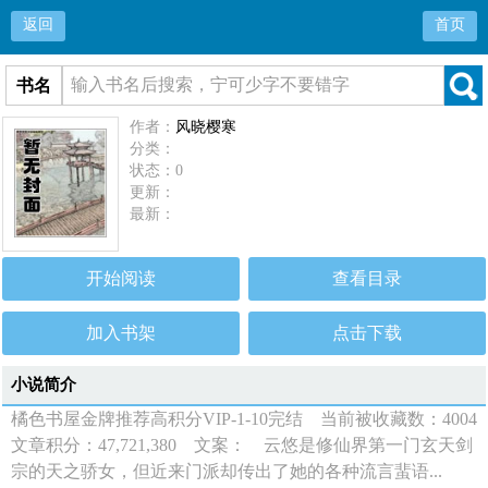
返回
首页
书名
作者：
风晓樱寒
分类：
状态：0
更新：
最新：
开始阅读
查看目录
加入书架
点击下载
小说简介
橘色书屋金牌推荐高积分VIP-1-10完结 当前被收藏数：4004
文章积分：47,721,380 文案： 云悠是修仙界第一门玄天剑
宗的天之骄女，但近来门派却传出了她的各种流言蜚语...