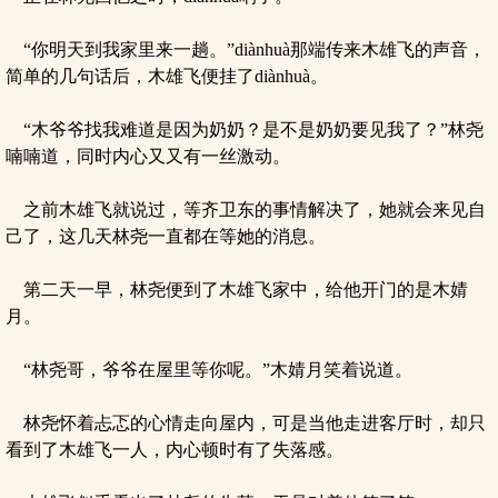
“你明天到我家里来一趟。”diànhuà那端传来木雄飞的声音，
简单的几句话后，木雄飞便挂了diànhuà。
“木爷爷找我难道是因为奶奶？是不是奶奶要见我了？”林尧
喃喃道，同时内心又又有一丝激动。
之前木雄飞就说过，等齐卫东的事情解决了，她就会来见自
己了，这几天林尧一直都在等她的消息。
第二天一早，林尧便到了木雄飞家中，给他开门的是木婧
月。
“林尧哥，爷爷在屋里等你呢。”木婧月笑着说道。
林尧怀着忐忑的心情走向屋内，可是当他走进客厅时，却只
看到了木雄飞一人，内心顿时有了失落感。