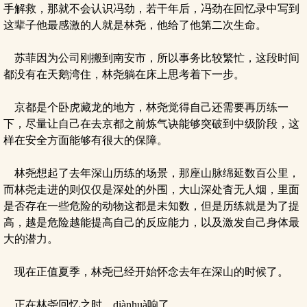
手解救，那就不会认识冯劲，若干年后，冯劲在回忆录中写到
这辈子他最感激的人就是林尧，他给了他第二次生命。
苏菲因为公司刚搬到南安市，所以事务比较繁忙，这段时间
都没有在天鹅湾住，林尧躺在床上思考着下一步。
京都是个卧虎藏龙的地方，林尧觉得自己还需要再历练一
下，尽量让自己在去京都之前炼气诀能够突破到中级阶段，这
样在安全方面能够有很大的保障。
林尧想起了去年深山历练的场景，那座山脉绵延数百公里，
而林尧走进的则仅仅是深处的外围，大山深处杳无人烟，里面
是否存在一些危险的动物这都是未知数，但是历练就是为了提
高，越是危险越能提高自己的反应能力，以及激发自己身体最
大的潜力。
现在正值夏季，林尧已经开始怀念去年在深山的时候了。
正在林尧回忆之时，diànhuà响了。