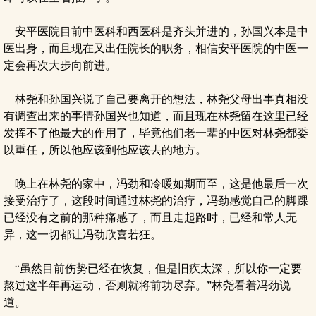
安平医院目前中医科和西医科是齐头并进的，孙国兴本是中
医出身，而且现在又出任院长的职务，相信安平医院的中医一
定会再次大步向前进。
林尧和孙国兴说了自己要离开的想法，林尧父母出事真相没
有调查出来的事情孙国兴也知道，而且现在林尧留在这里已经
发挥不了他最大的作用了，毕竟他们老一辈的中医对林尧都委
以重任，所以他应该到他应该去的地方。
晚上在林尧的家中，冯劲和冷暖如期而至，这是他最后一次
接受治疗了，这段时间通过林尧的治疗，冯劲感觉自己的脚踝
已经没有之前的那种痛感了，而且走起路时，已经和常人无
异，这一切都让冯劲欣喜若狂。
“虽然目前伤势已经在恢复，但是旧疾太深，所以你一定要
熬过这半年再运动，否则就将前功尽弃。”林尧看着冯劲说
道。